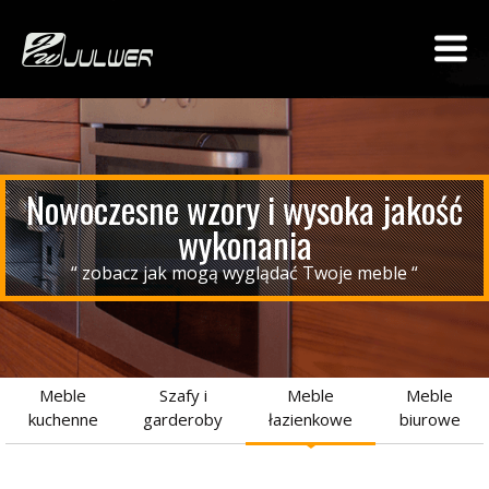
Nowoczesne wzory i wysoka jakość
wykonania
“ zobacz jak mogą wyglądać Twoje meble “
Meble
Szafy i
Meble
Meble
kuchenne
garderoby
łazienkowe
biurowe